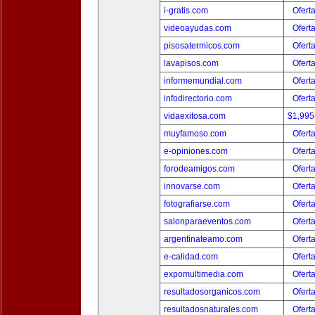
i-gratis.com
Ofert
videoayudas.com
Ofert
pisosatermicos.com
Ofert
lavapisos.com
Ofert
informemundial.com
Ofert
infodirectorio.com
Ofert
vidaexitosa.com
$1,995
muyfamoso.com
Ofert
e-opiniones.com
Ofert
forodeamigos.com
Ofert
innovarse.com
Ofert
fotografiarse.com
Ofert
salonparaeventos.com
Ofert
argentinateamo.com
Ofert
e-calidad.com
Ofert
expomultimedia.com
Ofert
resultadosorganicos.com
Ofert
resultadosnaturales.com
Ofert