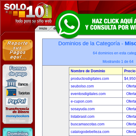
Dominios de la Categoría -
Misc
64 dominios en esta categ
Mostrando 1 de 64
Nombre de Dominio
Precio
productosdigitales.com
$4,950
seubolso.com
Ofert
eventosdigitales.com
Ofert
e-cupon.com
Ofert
sosayuda.com
Ofert
listabrasil.com
Ofert
buscamascotas.com
Ofert
catalogodebelleza.com
Ofert