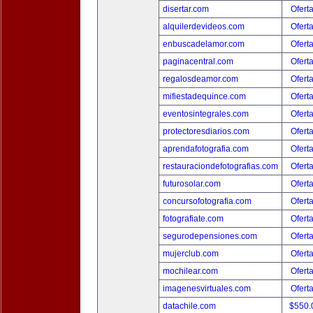
disertar.com
Ofert
alquilerdevideos.com
Ofert
enbuscadelamor.com
Ofert
paginacentral.com
Ofert
regalosdeamor.com
Ofert
mifiestadequince.com
Ofert
eventosintegrales.com
Ofert
protectoresdiarios.com
Ofert
aprendafotografia.com
Ofert
restauraciondefotografias.com
Ofert
futurosolar.com
Ofert
concursofotografia.com
Ofert
fotografiate.com
Ofert
segurodepensiones.com
Ofert
mujerclub.com
Ofert
mochilear.com
Ofert
imagenesvirtuales.com
Ofert
datachile.com
$550.