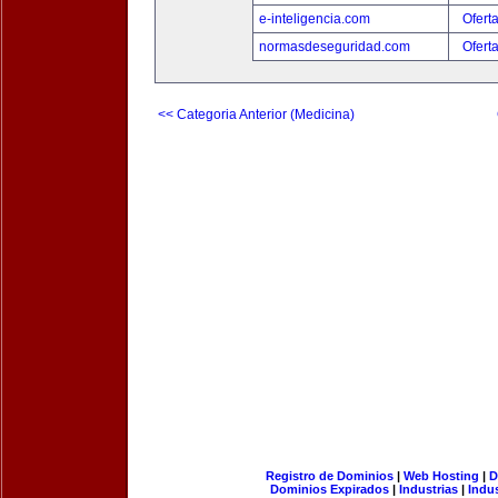
e-inteligencia.com
Ofert
normasdeseguridad.com
Ofert
<< Categoria Anterior (Medicina)
Registro de Dominios
|
Web Hosting
|
D
Dominios Expirados
|
Industrias
|
Indu