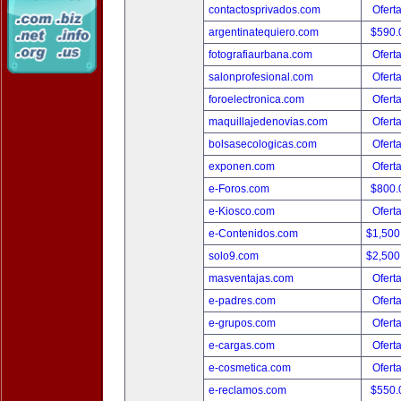
contactosprivados.com
Ofert
argentinatequiero.com
$590.
fotografiaurbana.com
Ofert
salonprofesional.com
Ofert
foroelectronica.com
Ofert
maquillajedenovias.com
Ofert
bolsasecologicas.com
Ofert
exponen.com
Ofert
e-Foros.com
$800.
e-Kiosco.com
Ofert
e-Contenidos.com
$1,500
solo9.com
$2,500
masventajas.com
Ofert
e-padres.com
Ofert
e-grupos.com
Ofert
e-cargas.com
Ofert
e-cosmetica.com
Ofert
e-reclamos.com
$550.