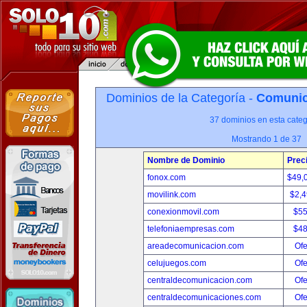
Dominios de la Categoría -
Comunica
37 dominios en esta categ
Mostrando 1 de 37
Nombre de Dominio
Prec
fonox.com
$49,
movilink.com
$2,
conexionmovil.com
$5
telefoniaempresas.com
$4
areadecomunicacion.com
Ofe
celujuegos.com
Ofe
centraldecomunicacion.com
Ofe
centraldecomunicaciones.com
Ofe