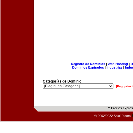
Registro de Dominios
|
Web Hosting
|
D
Dominios Expirados
|
Industrias
|
Indu
Categorías de Dominio:
[Pág. princi
** Precios expre
© 2002/2022 Solo10.com