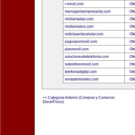
i-movil.com
Ofe
mensajeriaempresarial.com
Ofe
misllamadas.com
Ofe
misllamados.com
Ofe
noticiasentucelular.com
Ofe
pagospormovil.com
Ofe
planmovil.com
Ofe
solucionesdetelefonia.com
Ofe
sutelefonomovil.com
Ofe
telefoniadigital.com
Ofe
ventademoviles.com
Ofe
<< Categoria Anterior (Compras y Comercio
ElectrÃ³nico)