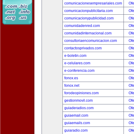
comunicacionesempresariales.com
Ofe
comunicacionpublicitaria.com
Ofe
comunicacionypublicidad.com
Ofe
comunidadenred.com
Ofe
comunidadinternacional.com
Ofe
consultoriaencomunicacion.com
Ofe
contactosprivados.com
Ofe
e-boletin.com
Ofe
e-celulares.com
Ofe
e-conferencia.com
Ofe
fonox.es
Ofe
fonox.net
Ofe
forodeopiniones.com
Ofe
gestionmovil.com
Ofe
guiaderadios.com
Ofe
guiaemail.com
Ofe
guiaemails.com
Ofe
guiaradio.com
Ofe