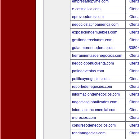
empresariopyme.com
Ofert
e-cosmetica.com
Ofert
eproveedores.com
Ofert
negocioslatinoamerica.com
Ofert
exposiciondemuebles.com
Ofert
gestiondereclamos.com
Ofert
guiaemprendedores.com
$380
herramientasdenegocios.com
Ofert
negocioportucuenta.com
Ofert
patiodeventas.com
Ofert
politicaynegocios.com
Ofert
reportedenegocios.com
Ofert
informaciondenegocios.com
Ofert
negociosglobalizados.com
Ofert
informacioncomercial.com
Ofert
e-precios.com
Ofert
congresodenegocios.com
Ofert
rondanegocios.com
Ofert