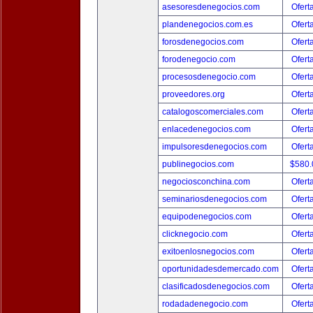
asesoresdenegocios.com
Ofert
plandenegocios.com.es
Ofert
forosdenegocios.com
Ofert
forodenegocio.com
Ofert
procesosdenegocio.com
Ofert
proveedores.org
Ofert
catalogoscomerciales.com
Ofert
enlacedenegocios.com
Ofert
impulsoresdenegocios.com
Ofert
publinegocios.com
$580
negociosconchina.com
Ofert
seminariosdenegocios.com
Ofert
equipodenegocios.com
Ofert
clicknegocio.com
Ofert
exitoenlosnegocios.com
Ofert
oportunidadesdemercado.com
Ofert
clasificadosdenegocios.com
Ofert
rodadadenegocio.com
Ofert