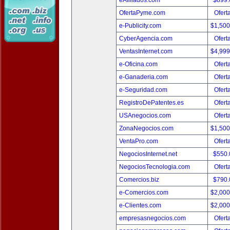
eAfiliados.com
$899
OfertaPyme.com
Ofert
e-Publicity.com
$1,50
CyberAgencia.com
Ofert
VentasInternet.com
$4,99
e-Oficina.com
Ofert
e-Ganaderia.com
Ofert
e-Seguridad.com
Ofert
RegistroDePatentes.es
Ofert
USAnegocios.com
Ofert
ZonaNegocios.com
$1,50
VentaPro.com
Ofert
NegociosInternet.net
$550
NegociosTecnologia.com
Ofert
Comercios.biz
$790
e-Comercios.com
$2,00
e-Clientes.com
$2,00
empresasnegocios.com
Ofert