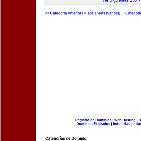
Ver Siguientes 150 >
<< Categoria Anterior (Miscelaneas (varios))
Categori
Registro de Dominios
|
Web Hosting
|
D
Dominios Expirados
|
Industrias
|
Indu
Categorías de Dominio: