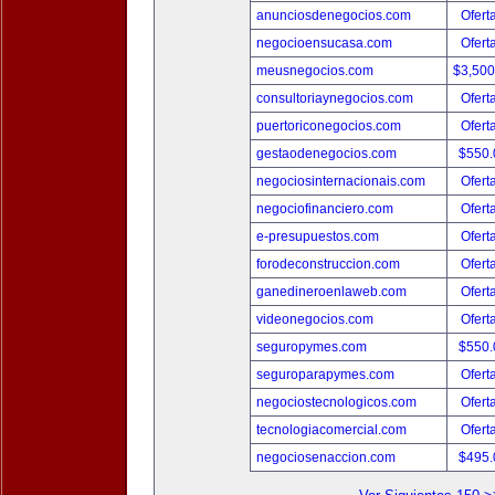
anunciosdenegocios.com
Ofert
negocioensucasa.com
Ofert
meusnegocios.com
$3,50
consultoriaynegocios.com
Ofert
puertoriconegocios.com
Ofert
gestaodenegocios.com
$550
negociosinternacionais.com
Ofert
negociofinanciero.com
Ofert
e-presupuestos.com
Ofert
forodeconstruccion.com
Ofert
ganedineroenlaweb.com
Ofert
videonegocios.com
Ofert
seguropymes.com
$550
seguroparapymes.com
Ofert
negociostecnologicos.com
Ofert
tecnologiacomercial.com
Ofert
negociosenaccion.com
$495