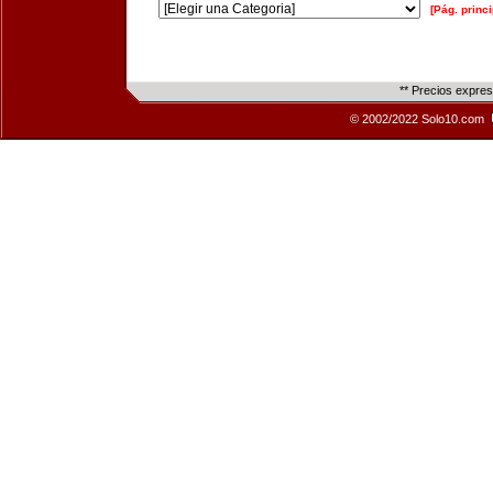
[Pág. princi
** Precios expre
© 2002/2022 Solo10.com