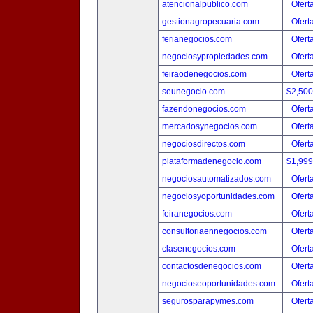
atencionalpublico.com
Ofert
gestionagropecuaria.com
Ofert
ferianegocios.com
Ofert
negociosypropiedades.com
Ofert
feiraodenegocios.com
Ofert
seunegocio.com
$2,50
fazendonegocios.com
Ofert
mercadosynegocios.com
Ofert
negociosdirectos.com
Ofert
plataformadenegocio.com
$1,99
negociosautomatizados.com
Ofert
negociosyoportunidades.com
Ofert
feiranegocios.com
Ofert
consultoriaennegocios.com
Ofert
clasenegocios.com
Ofert
contactosdenegocios.com
Ofert
negocioseoportunidades.com
Ofert
segurosparapymes.com
Ofert