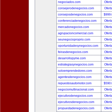
negociados.com
Ofert
consejerodenegocios.com
Ofert
consejosdenegocios.com
$999
conferenciadenegocios.com
Ofert
mercadonegocios.com
Ofert
agrupacioncomercial.com
Ofert
seunegocioproprio.com
Ofert
oportunidadesynegocios.com
Ofert
feirasdenegocios.com
Ofert
desarrollopyme.com
Ofert
estrategiasynegocios.com
Ofert
soloemprendedores.com
Ofert
agentesdenegocios.com
Ofert
repuestosautomotor.com
$590
negociomultinacional.com
Ofert
ejecutivodenegocios.com
Ofert
ejecutivosdenegocios.com
Ofert
propuestadenegocios.com
Ofert