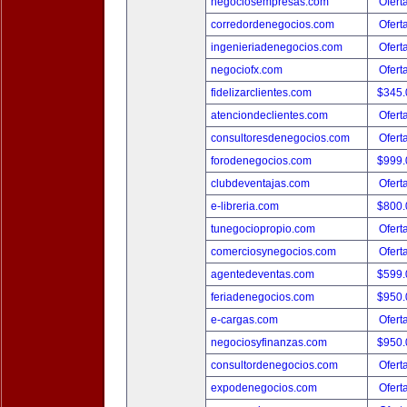
negociosempresas.com
Ofert
corredordenegocios.com
Ofert
ingenieriadenegocios.com
Ofert
negociofx.com
Ofert
fidelizarclientes.com
$345
atenciondeclientes.com
Ofert
consultoresdenegocios.com
Ofert
forodenegocios.com
$999
clubdeventajas.com
Ofert
e-libreria.com
$800
tunegociopropio.com
Ofert
comerciosynegocios.com
Ofert
agentedeventas.com
$599
feriadenegocios.com
$950
e-cargas.com
Ofert
negociosyfinanzas.com
$950
consultordenegocios.com
Ofert
expodenegocios.com
Ofert