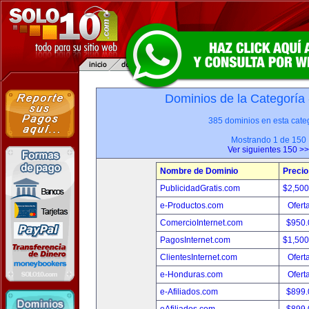
Dominios de la Categoría
385 dominios en esta categ
Mostrando 1 de 150
Ver siguientes 150 >>
Nombre de Dominio
Precio
PublicidadGratis.com
$2,50
e-Productos.com
Ofert
ComercioInternet.com
$950
PagosInternet.com
$1,50
ClientesInternet.com
Ofert
e-Honduras.com
Ofert
e-Afiliados.com
$899