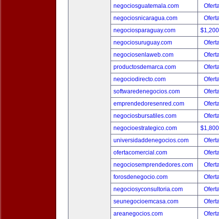
negociosguatemala.com
Ofert
negociosnicaragua.com
Ofert
negociosparaguay.com
$1,20
negociosuruguay.com
Ofert
negociosenlaweb.com
Ofert
productosdemarca.com
Ofert
negociodirecto.com
Ofert
softwaredenegocios.com
Ofert
emprendedoresenred.com
Ofert
negociosbursatiles.com
Ofert
negocioestrategico.com
$1,80
universidaddenegocios.com
Ofert
ofertacomercial.com
Ofert
negociosemprendedores.com
Ofert
forosdenegocio.com
Ofert
negociosyconsultoria.com
Ofert
seunegocioemcasa.com
Ofert
areanegocios.com
Ofert