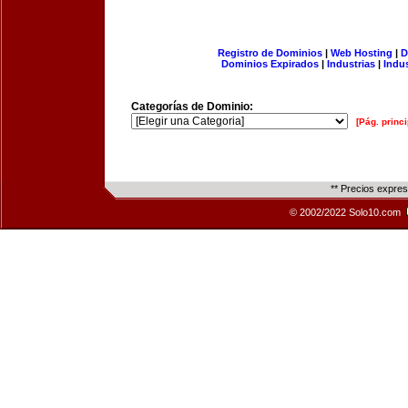
Registro de Dominios
|
Web Hosting
|
D
Dominios Expirados
|
Industrias
|
Indu
Categorías de Dominio:
[Pág. princi
** Precios expre
© 2002/2022 Solo10.com