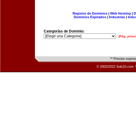
Registro de Dominios
|
Web Hosting
|
D
Dominios Expirados
|
Industrias
|
Indu
Categorías de Dominio:
[Pág. princi
** Precios expre
© 2002/2022 Solo10.com