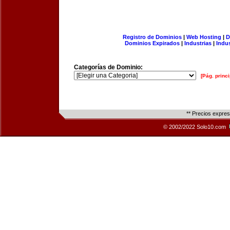
Registro de Dominios
|
Web Hosting
|
D
Dominios Expirados
|
Industrias
|
Indu
Categorías de Dominio:
[Pág. princi
** Precios expre
© 2002/2022 Solo10.com