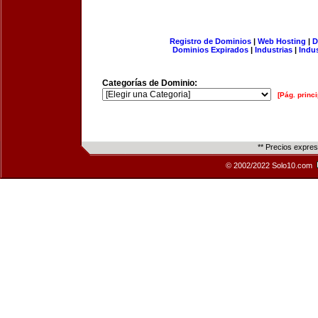
Registro de Dominios
|
Web Hosting
|
D
Dominios Expirados
|
Industrias
|
Indu
Categorías de Dominio:
[Pág. princi
** Precios expre
© 2002/2022 Solo10.com