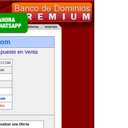
com
 puesto en Venta
O.COM
com
com
tas
ealizar una Oferta