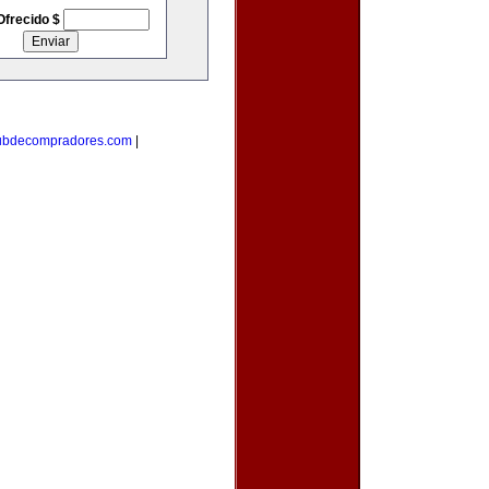
Ofrecido $
ubdecompradores.com
|