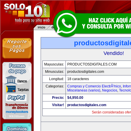
productosdigita
Vendido!
Mayusculas:
PRODUCTOSDIGITALES.COM
Minusculas:
productosdigitales.com
Longitud:
18 caracteres
Categorias:
Compras y Comercio ElectrÃ³nico
,
Info
Miscelaneas (varios)
,
Negocios
,
Tecnol
Precio:
$4,950.00
Visitar!
productosdigitales.com
Serán consideradas ofer