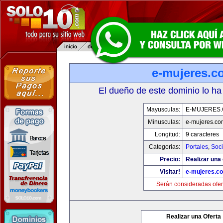
e-mujeres.c
El dueño de este dominio lo ha
Mayusculas:
E-MUJERES
Minusculas:
e-mujeres.co
Longitud:
9 caracteres
Categorias:
Portales
,
Soc
Precio:
Realizar una 
Visitar!
e-mujeres.c
Serán consideradas ofer
Realizar una Oferta