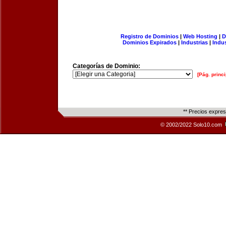
Registro de Dominios
|
Web Hosting
|
D
Dominios Expirados
|
Industrias
|
Indu
Categorías de Dominio:
[Pág. princi
** Precios expre
© 2002/2022 Solo10.com