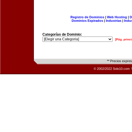
Registro de Dominios
|
Web Hosting
|
D
Dominios Expirados
|
Industrias
|
Indu
Categorías de Dominio:
[Pág. princi
** Precios expre
© 2002/2022 Solo10.com