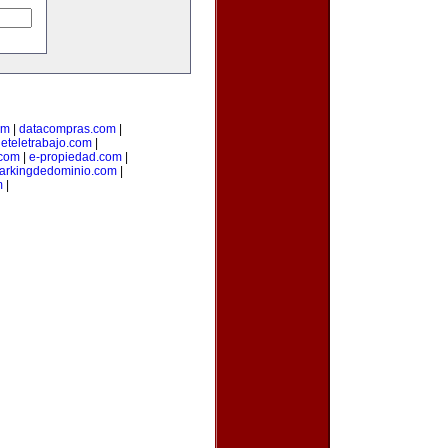
om
|
datacompras.com
|
deteletrabajo.com
|
.com
|
e-propiedad.com
|
arkingdedominio.com
|
m
|