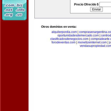
Precio Ofrecido $
Otros dominios en venta:
alquilerpordia.com
|
comprasenargentina.c
oportunidadesdemercado.com
|
centro
clasificadosdenegocios.com
|
compradearte
forodeventas.com
|
monetizeinternet.com
|
p
vendasupropiedad.co