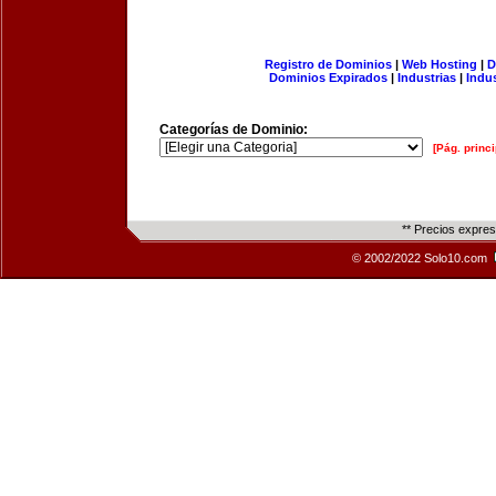
Registro de Dominios
|
Web Hosting
|
D
Dominios Expirados
|
Industrias
|
Indu
Categorías de Dominio:
[Pág. princi
** Precios expre
© 2002/2022 Solo10.com