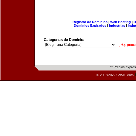
Registro de Dominios
|
Web Hosting
|
D
Dominios Expirados
|
Industrias
|
Indu
Categorías de Dominio:
[Pág. princi
** Precios expre
© 2002/2022 Solo10.com