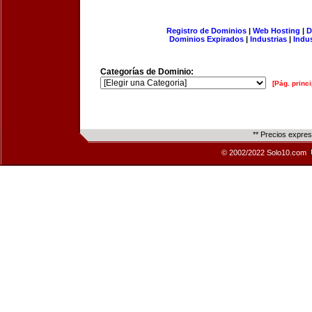
Registro de Dominios
|
Web Hosting
|
D
Dominios Expirados
|
Industrias
|
Indu
Categorías de Dominio:
[Pág. princi
** Precios expre
© 2002/2022 Solo10.com