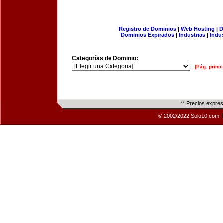
Registro de Dominios
|
Web Hosting
|
D
Dominios Expirados
|
Industrias
|
Indu
Categorías de Dominio:
[Pág. princi
** Precios expre
© 2002/2022 Solo10.com