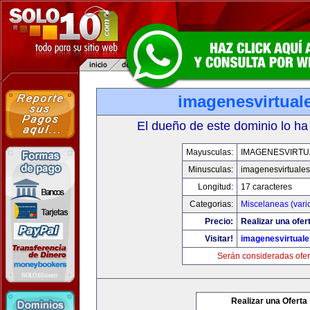
imagenesvirtual
El dueño de este dominio lo ha
Mayusculas:
IMAGENESVIRTU
Minusculas:
imagenesvirtuale
Longitud:
17 caracteres
Categorias:
Miscelaneas (vari
Precio:
Realizar una ofer
Visitar!
imagenesvirtual
Serán consideradas ofer
Realizar una Oferta