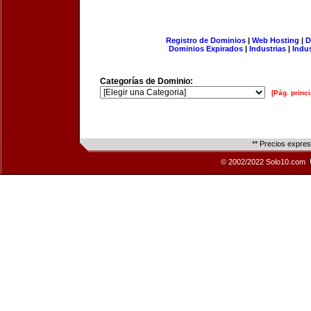
Registro de Dominios
|
Web Hosting
|
D
Dominios Expirados
|
Industrias
|
Indu
Categorías de Dominio:
[Pág. princi
** Precios expre
© 2002/2022 Solo10.com