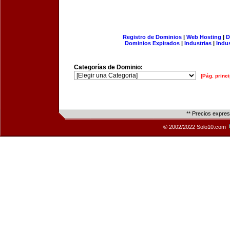
Registro de Dominios
|
Web Hosting
|
D
Dominios Expirados
|
Industrias
|
Indu
Categorías de Dominio:
[Pág. princi
** Precios expre
© 2002/2022 Solo10.com