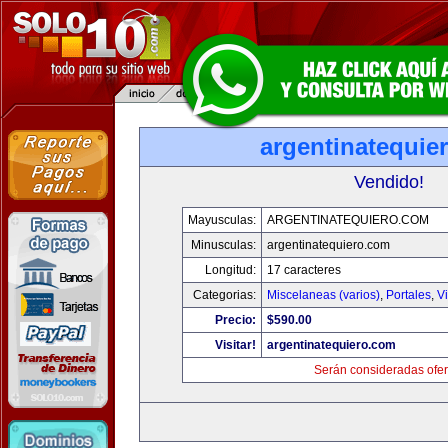
argentinatequie
Vendido!
Mayusculas:
ARGENTINATEQUIERO.COM
Minusculas:
argentinatequiero.com
Longitud:
17 caracteres
Categorias:
Miscelaneas (varios)
,
Portales
,
V
Precio:
$590.00
Visitar!
argentinatequiero.com
Serán consideradas ofer