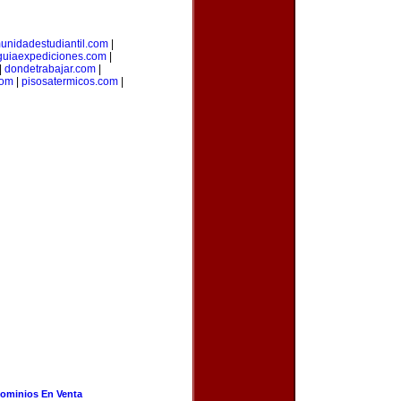
unidadestudiantil.com
|
guiaexpediciones.com
|
|
dondetrabajar.com
|
com
|
pisosatermicos.com
|
ominios En Venta