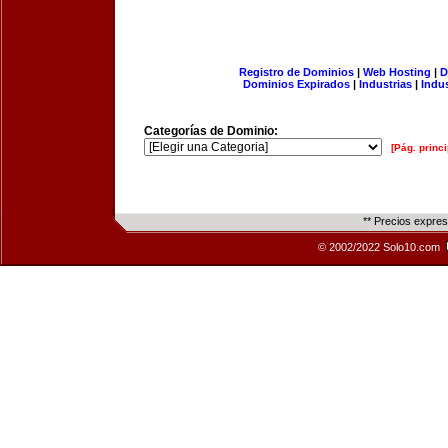
Registro de Dominios
|
Web Hosting
|
D
Dominios Expirados
|
Industrias
|
Indu
Categorías de Dominio:
[Pág. princi
** Precios expre
© 2002/2022 Solo10.com