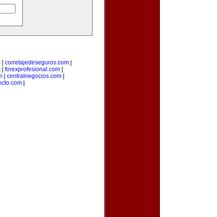
m
|
corretajedeseguros.com
|
m
|
forexprofesional.com
|
m
|
centralnegocios.com
|
recto.com
|