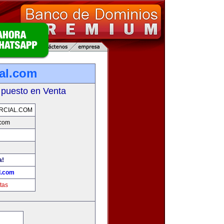
ial.com
 puesto en Venta
RCIAL.COM
.com
a!
l.com
tas