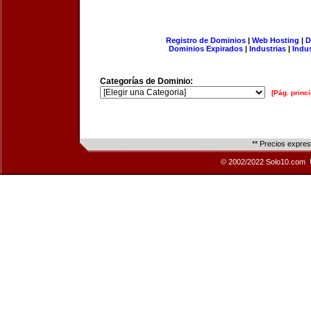
Registro de Dominios
|
Web Hosting
|
D
Dominios Expirados
|
Industrias
|
Indu
Categorías de Dominio:
[Pág. princi
** Precios expre
© 2002/2022 Solo10.com