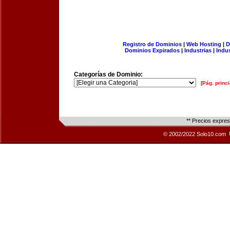
Registro de Dominios
|
Web Hosting
|
D
Dominios Expirados
|
Industrias
|
Indu
Categorías de Dominio:
[Pág. princi
** Precios expre
© 2002/2022 Solo10.com