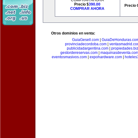
COMPRAR AHORA
Precio $
390.00
Precio 
COMPRAR AHORA
Otros dominios en venta:
GuiaGesell.com
|
GuiaDeHonduras.co
provinciadecordoba.com
|
ventasmadrid.c
publicidadargentina.com
|
propiedades.bi
gestordereservas.com
|
maquinasdeventa.co
eventosmasivos.com
|
expohardware.com
|
hotele