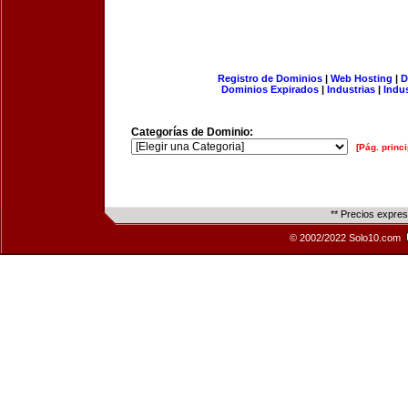
Registro de Dominios
|
Web Hosting
|
D
Dominios Expirados
|
Industrias
|
Indu
Categorías de Dominio:
[Pág. princi
** Precios expre
© 2002/2022 Solo10.com