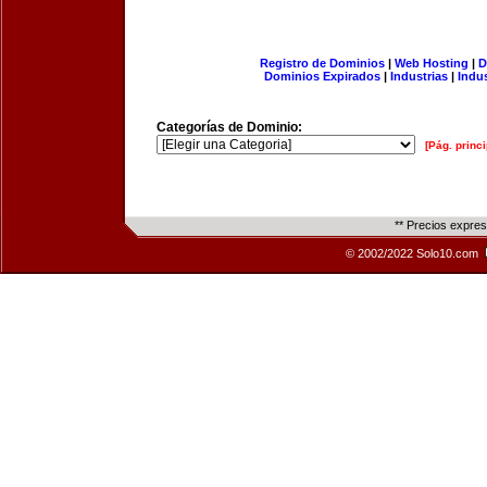
Registro de Dominios
|
Web Hosting
|
D
Dominios Expirados
|
Industrias
|
Indu
Categorías de Dominio:
[Pág. princi
** Precios expre
© 2002/2022 Solo10.com