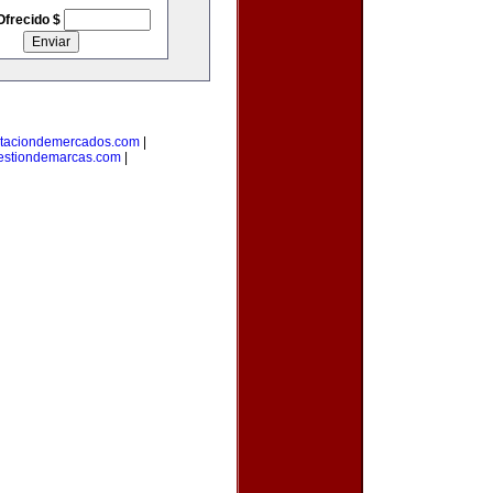
Ofrecido $
taciondemercados.com
|
estiondemarcas.com
|