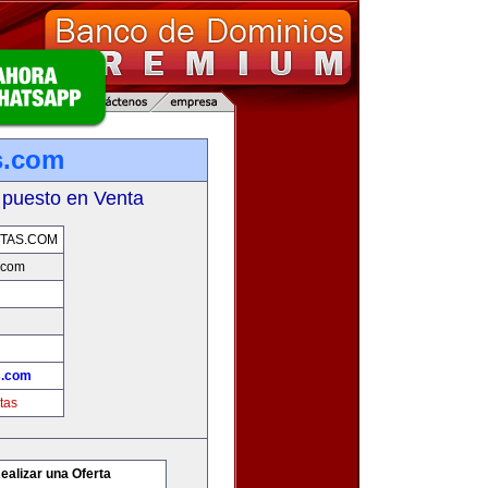
s.com
 puesto en Venta
TAS.COM
.com
s.com
tas
ealizar una Oferta