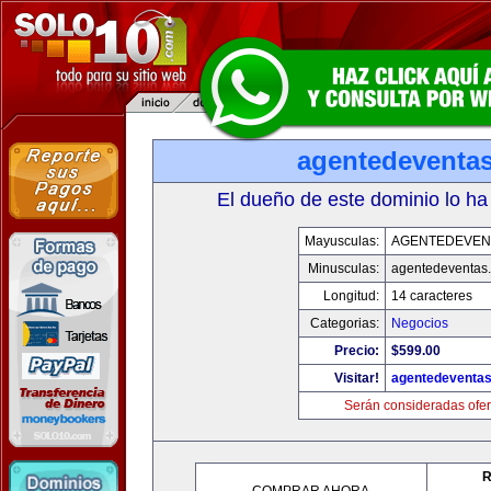
agentedeventa
El dueño de este dominio lo ha
Mayusculas:
AGENTEDEVEN
Minusculas:
agentedeventas
Longitud:
14 caracteres
Categorias:
Negocios
Precio:
$599.00
Visitar!
agentedeventa
Serán consideradas ofer
R