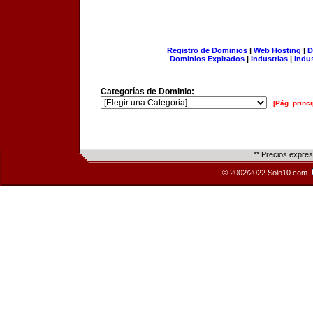
Registro de Dominios
|
Web Hosting
|
D
Dominios Expirados
|
Industrias
|
Indu
Categorías de Dominio:
[Pág. princi
** Precios expre
© 2002/2022 Solo10.com