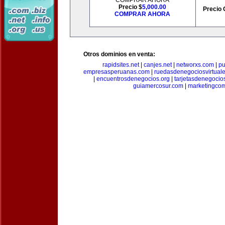
COMPRAR AHORA
Precio $
5,000.00
Precio 
COMPRAR AHORA
Otros dominios en venta:
rapidsites.net
|
canjes.net
|
networxs.com
|
pu
empresasperuanas.com
|
ruedasdenegociosvirtual
|
encuentrosdenegocios.org
|
tarjetasdenegocio
guiamercosur.com
|
marketingcom