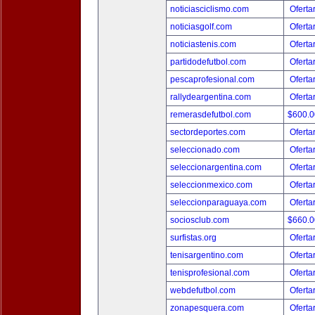
noticiasciclismo.com
Oferta
noticiasgolf.com
Oferta
noticiastenis.com
Oferta
partidodefutbol.com
Oferta
pescaprofesional.com
Oferta
rallydeargentina.com
Oferta
remerasdefutbol.com
$600.
sectordeportes.com
Oferta
seleccionado.com
Oferta
seleccionargentina.com
Oferta
seleccionmexico.com
Oferta
seleccionparaguaya.com
Oferta
sociosclub.com
$660.
surfistas.org
Oferta
tenisargentino.com
Oferta
tenisprofesional.com
Oferta
webdefutbol.com
Oferta
zonapesquera.com
Oferta