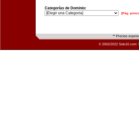
Categorías de Dominio:
[Pág. princi
** Precios expre
© 2002/2022 Solo10.com