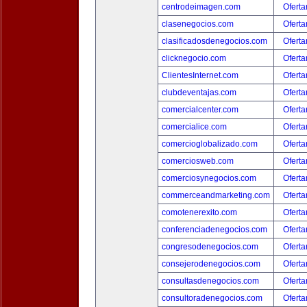
centrodeimagen.com
Oferta
clasenegocios.com
Oferta
clasificadosdenegocios.com
Oferta
clicknegocio.com
Oferta
ClientesInternet.com
Oferta
clubdeventajas.com
Oferta
comercialcenter.com
Oferta
comercialice.com
Oferta
comercioglobalizado.com
Oferta
comerciosweb.com
Oferta
comerciosynegocios.com
Oferta
commerceandmarketing.com
Oferta
comotenerexito.com
Oferta
conferenciadenegocios.com
Oferta
congresodenegocios.com
Oferta
consejerodenegocios.com
Oferta
consultasdenegocios.com
Oferta
consultoradenegocios.com
Oferta