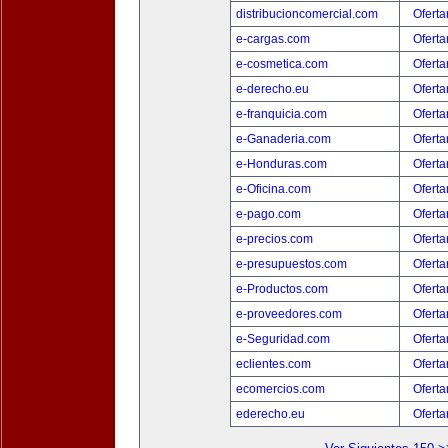
distribucioncomercial.com
Oferta
e-cargas.com
Oferta
e-cosmetica.com
Oferta
e-derecho.eu
Oferta
e-franquicia.com
Oferta
e-Ganaderia.com
Oferta
e-Honduras.com
Oferta
e-Oficina.com
Oferta
e-pago.com
Oferta
e-precios.com
Oferta
e-presupuestos.com
Oferta
e-Productos.com
Oferta
e-proveedores.com
Oferta
e-Seguridad.com
Oferta
eclientes.com
Oferta
ecomercios.com
Oferta
ederecho.eu
Oferta