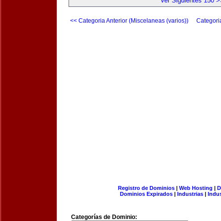
Ver Siguientes 150 >
<< Categoria Anterior (Miscelaneas (varios))
Categori
Registro de Dominios
|
Web Hosting
|
D
Dominios Expirados
|
Industrias
|
Indu
Categorías de Dominio: