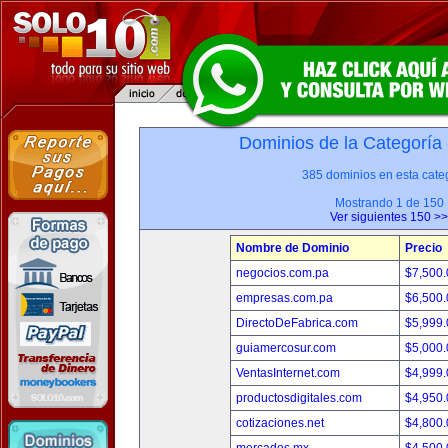
Dominios de la Categoría
385 dominios en esta categ
Mostrando 1 de 150
Ver siguientes 150 >>
Nombre de Dominio
Precio
negocios.com.pa
$7,500
empresas.com.pa
$6,500
DirectoDeFabrica.com
$5,999
guiamercosur.com
$5,000
VentasInternet.com
$4,999
productosdigitales.com
$4,950
cotizaciones.net
$4,800