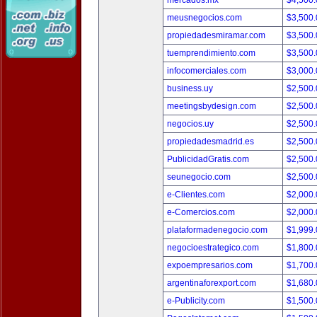
mercados.mx
$4,500
meusnegocios.com
$3,500
propiedadesmiramar.com
$3,500
tuemprendimiento.com
$3,500
infocomerciales.com
$3,000
business.uy
$2,500
meetingsbydesign.com
$2,500
negocios.uy
$2,500
propiedadesmadrid.es
$2,500
PublicidadGratis.com
$2,500
seunegocio.com
$2,500
e-Clientes.com
$2,000
e-Comercios.com
$2,000
plataformadenegocio.com
$1,999
negocioestrategico.com
$1,800
expoempresarios.com
$1,700
argentinaforexport.com
$1,680
e-Publicity.com
$1,500