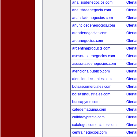
analisisdenegocios.com
Oferta
analistadenegocio.com
Oferta
analistadenegocios.com
Oferta
anunciosdenegocios.com
Oferta
areadenegocios.com
Oferta
areanegocios.com
Oferta
argentinaproducts.com
Oferta
asesoresdenegocios.com
Oferta
asesoriasdenegocios.com
Oferta
atencionalpublico.com
Oferta
atenciondeclientes.com
Oferta
bolsascomerciales.com
Oferta
bolsasindustriales.com
Oferta
buscapyme.com
Oferta
cafedemaquina.com
Oferta
calidadyprecio.com
Oferta
catalogoscomerciales.com
Oferta
centralnegocios.com
Oferta