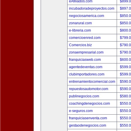
eAfiliados.com
$899.
incubadoradeproyectos.com
$897.
negociosamerica.com
$850.
zonarural.com
$850.
e-libreria.com
$800.
comercioenred.com
$799.
Comercios.biz
$790.
zonaempresarial.com
$790.
franquiciasweb.com
$600.
agentedeventas.com
$599.
clubimportadores.com
$599.
entrenamientocomercial.com
$590.
repuestosautomotor.com
$590.
publinegocios.com
$580.
coachingdenegocios.com
$550.
e-seguros.com
$550.
franquiciasenventa.com
$550.
gestaodenegocios.com
$550.