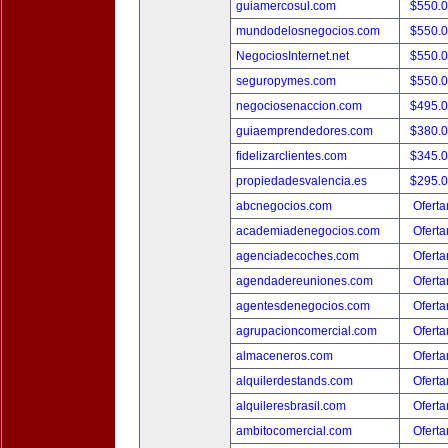
guiamercosul.com
$550.
mundodelosnegocios.com
$550.
NegociosInternet.net
$550.
seguropymes.com
$550.
negociosenaccion.com
$495.
guiaemprendedores.com
$380.
fidelizarclientes.com
$345.
propiedadesvalencia.es
$295.
abcnegocios.com
Oferta
academiadenegocios.com
Oferta
agenciadecoches.com
Oferta
agendadereuniones.com
Oferta
agentesdenegocios.com
Oferta
agrupacioncomercial.com
Oferta
almaceneros.com
Oferta
alquilerdestands.com
Oferta
alquileresbrasil.com
Oferta
ambitocomercial.com
Oferta