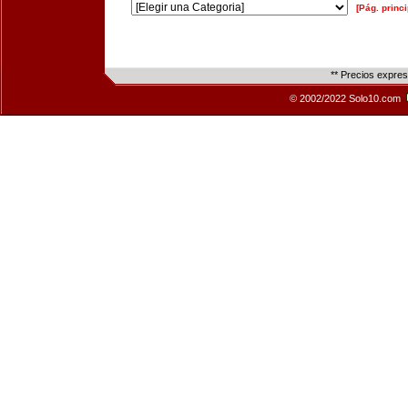
[Pág. princi
** Precios expre
© 2002/2022 Solo10.com