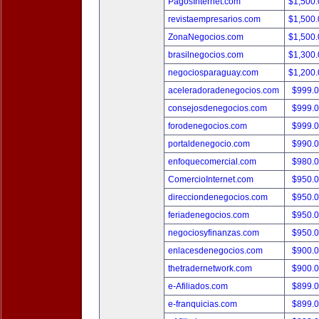
PagosInternet.com
$1,500
revistaempresarios.com
$1,500
ZonaNegocios.com
$1,500
brasilnegocios.com
$1,300
negociosparaguay.com
$1,200
aceleradoradenegocios.com
$999.
consejosdenegocios.com
$999.
forodenegocios.com
$999.
portaldenegocio.com
$990.
enfoquecomercial.com
$980.
ComercioInternet.com
$950.
direcciondenegocios.com
$950.
feriadenegocios.com
$950.
negociosyfinanzas.com
$950.
enlacesdenegocios.com
$900.
thetradernetwork.com
$900.
e-Afiliados.com
$899.
e-franquicias.com
$899.